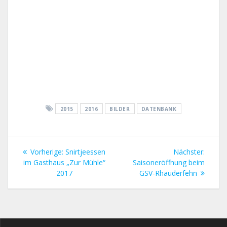
2015
2016
BILDER
DATENBANK
Beitragsnavigation
Vorheriger
Nächst
Vorherige:
Snirtjeessen
Nächster:
Beitrag:
Beitrag
im Gasthaus „Zur Mühle“
Saisoneröffnung beim
2017
GSV-Rhauderfehn