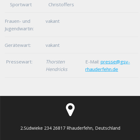
Sportwart
Christoffers
Frauen- und
vakant
Jugendwartin:
Gerätewart:
vakant
Pressewart:
Thorsten
E-Mail:
presse@gsv-
Hendricks
rhauderfehn.de
2.Südwieke 234 26817 Rhauderfehn, Deutschland