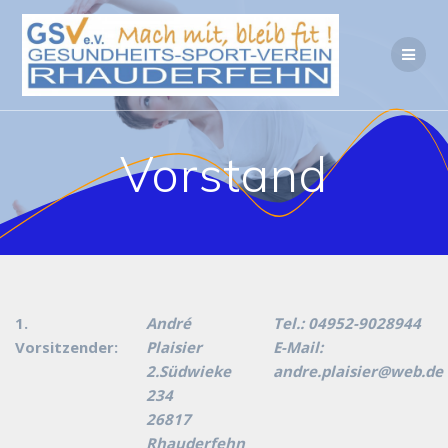
Zum
Inhalt
springen
Vorstand
1.
André
Tel.: 04952-9028944
Vorsitzender:
Plaisier
E-Mail:
2.Südwieke
andre.plaisier@web.de
234
26817
Rhauderfehn