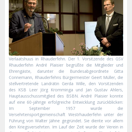
Verlaatshuus in Rhauderfehn. Der 1. Vorsitzende des GSV
Rhauderfehn André Plaisier begrüßte die Mitglieder und
Ehrengäste, darunter die Bundesabgeordnete Gitta
Connemann, Rhauderfehns Bürgermeister Geert Müller, die
stellvertretende Landrätin Gerda Wille, den Vorsitzenden
des KSB Leer Jörg Kromminga und Jan Gustav Ahlers,
Hauptausschussmitglied des BSBN. André Plaisier konnte
auf eine 60-jährige erfolgreiche Entwicklung zurückblicken:
Im September 1957 wurde die
Versehrtensportgemeinschaft Westrhauderfehn unter der
Führung von Walter Jähne gegründet. Sie diente vor allem
den Kriegsversehrten. Im Lauf der Zeit wurde der Verein in