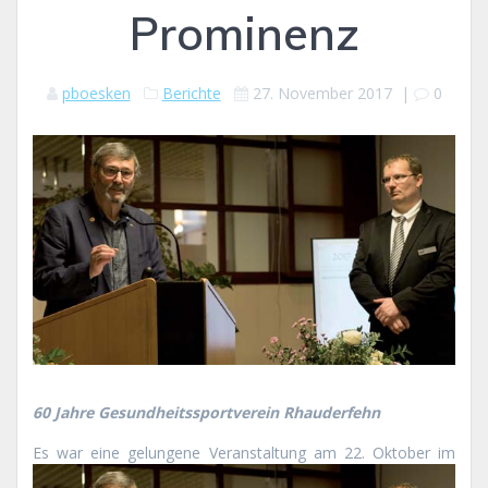
Prominenz
pboesken
Berichte
27. November 2017
|
0
60 Jahre Gesundheitssportverein Rhauderfehn
Es war ein
e gelungene Veranstaltung am 22. Oktober im