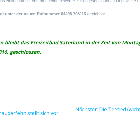
as Hallenbad bei entsprechendem Wetter zur angeschlossenen Liegewiese hi
ot unter der neuen Rufnummer 04498 708116
erreichbar.
leibt das Freizeitbad Saterland in der Zeit von Montag,
2016, geschlossen.
Nächster
Nächster:
Die Teetied (wicht
uderfehn stellt sich vor.
Beitrag: