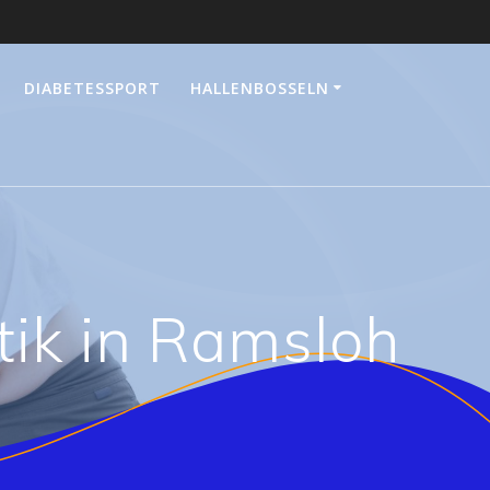
DIABETESSPORT
HALLENBOSSELN
ik in Ramsloh