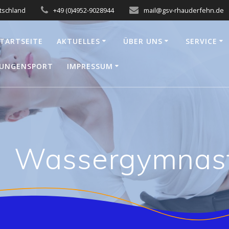
tschland
+49 (0)4952-9028944
mail@gsv-rhauderfehn.de
TARTSEITE
AKTUELLES
ÜBER UNS
SERVICE
LUNGENSPORT
IMPRESSUM
Wassergymnast