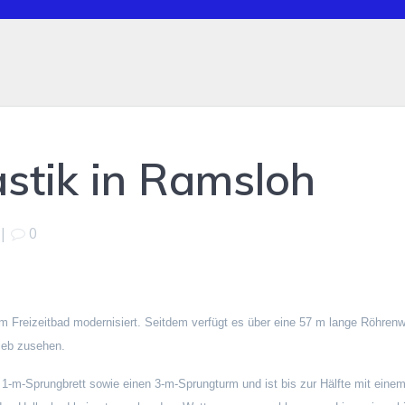
tik in Ramsloh
|
0
 Freizeitbad modernisiert. Seitdem verfügt es über eine 57 m lange Röhrenw
ieb zusehen.
 1-m-Sprungbrett sowie einen 3-m-Sprungturm und ist bis zur Hälfte mit eine