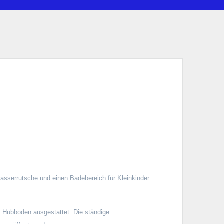
asserrutsche und einen Badebereich für Kleinkinder.
m Hubboden ausgestattet. Die ständige