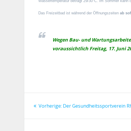
Wassertemperatur beträgt 29/30°C. Im Sommer kann d
Das Freizeitbad ist während der Öffnungszeiten
ab sof
Wegen Bau- und Wartungsarbeiten b
voraussichtlich Freitag, 17. Juni 
Beitragsnavigation
Vorheriger
Vorherige:
Der Gesundheitssportverein Rha
Beitrag: