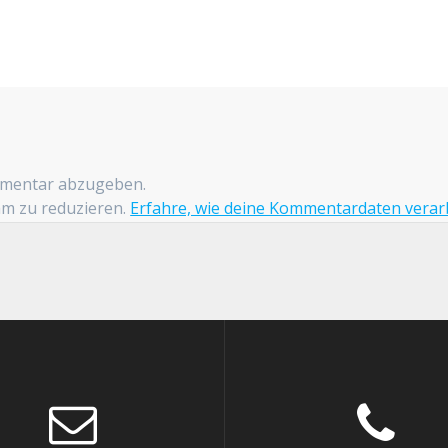
mmentar abzugeben.
am zu reduzieren.
Erfahre, wie deine Kommentardaten verar